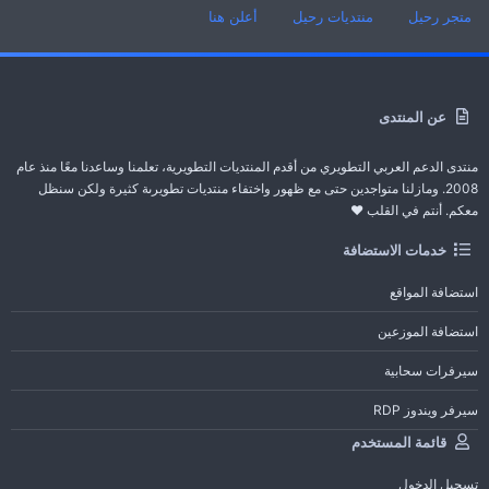
متجر رحيل
منتديات رحيل
أعلن هنا
عن المنتدى
منتدى الدعم العربي التطويري من أقدم المنتديات التطويرية، تعلمنا وساعدنا معًا منذ عام
2008. ومازلنا متواجدين حتى مع ظهور واختفاء منتديات تطويرىة كثيرة ولكن سنظل
معكم. أنتم في القلب ❤️
خدمات الاستضافة
استضافة المواقع
استضافة الموزعين
سيرفرات سحابية
سيرفر ويندوز RDP
قائمة المستخدم
تسجيل الدخول